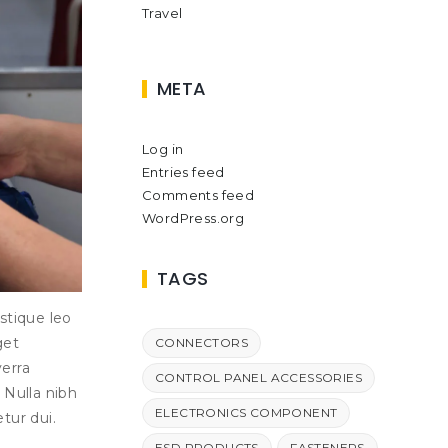
Travel
META
Log in
Entries feed
Comments feed
WordPress.org
TAGS
istique leo
get
CONNECTORS
verra
CONTROL PANEL ACCESSORIES
 Nulla nibh
ELECTRONICS COMPONENT
tur dui.
ESD PRODUCTS
FASTENERS