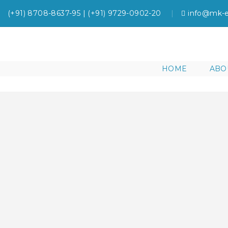
(+91) 8708-8637-95 | (+91) 9729-0902-20
info@mk-e
HOME
ABO