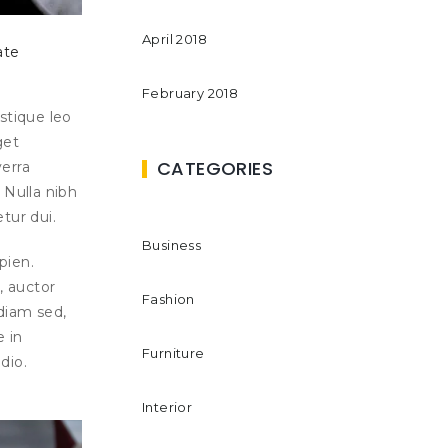
April 2018
ate
February 2018
istique leo
get
CATEGORIES
verra
 Nulla nibh
tur dui.
Business
pien.
, auctor
Fashion
diam sed,
 in
Furniture
dio.
Interior