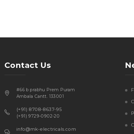
Contact Us
N
#66 b prabhu Prem Puram
Ambala Cantt. 133001
C
(+91) 8708-8637-95
P
(+91) 9729-0902-20
O
info@mk-electricals.com