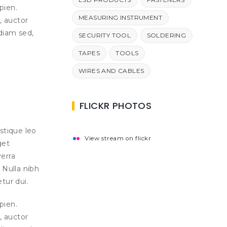
pien.
MEASURING INSTRUMENT
, auctor
diam sed,
SECURITY TOOL
SOLDERING
TAPES
TOOLS
WIRES AND CABLES
FLICKR PHOTOS
istique leo
View stream on flickr
get
verra
 Nulla nibh
tur dui.
pien.
, auctor