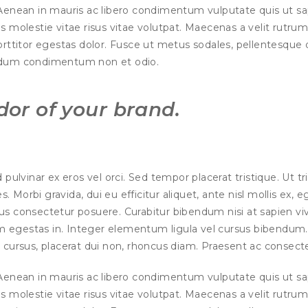
 Aenean in mauris ac libero condimentum vulputate quis ut sa
olestie vitae risus vitae volutpat. Maecenas a velit rutrum
ttitor egestas dolor. Fusce ut metus sodales, pellentesque 
erdum condimentum non et odio.
dor of your brand.
ed pulvinar ex eros vel orci. Sed tempor placerat tristique. Ut tr
. Morbi gravida, dui eu efficitur aliquet, ante nisl mollis ex, e
us consectetur posuere. Curabitur bibendum nisi at sapien vi
m egestas in. Integer elementum ligula vel cursus bibendum.
 cursus, placerat dui non, rhoncus diam. Praesent ac consecte
 Aenean in mauris ac libero condimentum vulputate quis ut sa
olestie vitae risus vitae volutpat. Maecenas a velit rutrum