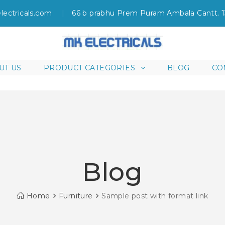
lectricals.com
66 b prabhu Prem Puram Ambala Cantt. 
UT US
PRODUCT CATEGORIES
BLOG
CO
Blog
Home
Furniture
Sample post with format link