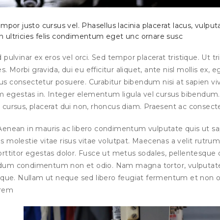
or justo cursus vel. Phasellus lacinia placerat lacus, vulput
 non ultricies felis condimentum eget unc ornare susc
ed pulvinar ex eros vel orci. Sed tempor placerat tristique. Ut tr
. Morbi gravida, dui eu efficitur aliquet, ante nisl mollis ex, e
us consectetur posuere. Curabitur bibendum nisi at sapien vi
m egestas in. Integer elementum ligula vel cursus bibendum.
 cursus, placerat dui non, rhoncus diam. Praesent ac consecte
 Aenean in mauris ac libero condimentum vulputate quis ut sa
olestie vitae risus vitae volutpat. Maecenas a velit rutrum
ttitor egestas dolor. Fusce ut metus sodales, pellentesque 
erdum condimentum non et odio. Nam magna tortor, vulputate
risque. Nullam ut neque sed libero feugiat fermentum et non o
orem