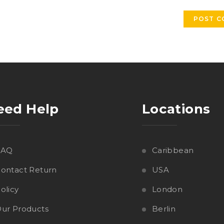
eed Help
Locations
FAQ
Caribbean
ontact Return
USA
olicy
London
ur Products
Berlin