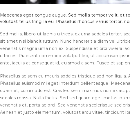
Maecenas eget congue augue. Sed mollis tempor velit, et temp
volutpat tellus fringilla eu. Phasellus rhoncus varius tortor,
Sed mollis, libero ut lacinia ultrices, ex urna sodales tortor, s
sit amet nisi blandit rutrum. Nunc hendrerit a diam vel ultricies
venenatis magna urna non ex. Suspendisse et orci viverra lac
ultricies. Praesent commodo volutpat leo, ut accumsan ipsu
ante, iaculis at consequat id, euismod a sem. Fusce et sapien
Phasellus ac sem eu mauris sodales tristique sed non ligula.
Phasellus euismod mi eget interdum pellentesque. Maecenas m
quam et, commodo est. Cras leo sem, maximus non ex ac, por
sodales massa. Nulla facilisi. Sed sed quam eget metus int
venenatis et, porta ac orci. Sed venenatis scelerisque scele
Aenean et justo elementum, volutpat arcu vitae, tincidunt l