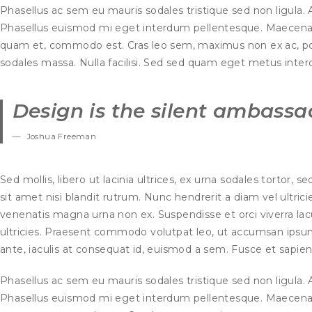
Phasellus ac sem eu mauris sodales tristique sed non ligula.
Phasellus euismod mi eget interdum pellentesque. Maecenas m
quam et, commodo est. Cras leo sem, maximus non ex ac, por
sodales massa. Nulla facilisi. Sed sed quam eget metus int
Design is the silent ambassa
Joshua Freeman
Sed mollis, libero ut lacinia ultrices, ex urna sodales tortor, s
sit amet nisi blandit rutrum. Nunc hendrerit a diam vel ultricies
venenatis magna urna non ex. Suspendisse et orci viverra lac
ultricies. Praesent commodo volutpat leo, ut accumsan ipsu
ante, iaculis at consequat id, euismod a sem. Fusce et sapien
Phasellus ac sem eu mauris sodales tristique sed non ligula.
Phasellus euismod mi eget interdum pellentesque. Maecenas m